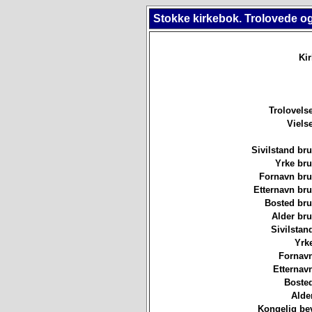
Stokke kirkebok. Trolovede og
Ki
Trolovels
Viels
Sivilstand br
Yrke br
Fornavn br
Etternavn br
Bosted br
Alder br
Sivilstan
Yrk
Fornavn
Etternav
Bosted
Alde
Kongelig bev