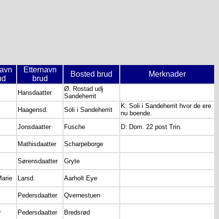
avn
Etternavn
Bosted brud
Merknader
ud
brud
Ø. Rostad udj
Hansdaatter
Sandeherrit
K: Soli i Sandeherrit hvor de ere
Haagensd.
Soli i Sandeherrit
nu boende.
Jonsdaatter
Fusche
D: Dom. 22 post Trin.
Mathisdaatter
Scharpeborge
Sørensdaatter
Gryte
arie
Larsd.
Aarholt Eye
Pedersdaatter
Qvernestuen
r
Pedersdaatter
Bredsrød