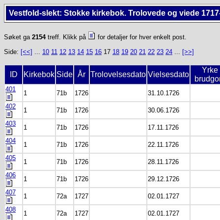
Vestfold-slekt: Stokke kirkebok. Trolovede og viede 1717
Søket ga
2154
treff. Klikk på
for detaljer for hver enkelt post.
Side:
[<<]
...
10
11
12
13
14
15
16
17
18
19
20
21
22
23
24
...
[>>]
Yrke
ID
Kirkebok
Side
År
Trolovelsesdato
Vielsesdato
brudg
401
1
71b
1726
31.10.1726
402
1
71b
1726
30.06.1726
403
1
71b
1726
17.11.1726
404
1
71b
1726
22.11.1726
405
1
71b
1726
28.11.1726
406
1
71b
1726
29.12.1726
407
1
72a
1727
02.01.1727
408
1
72a
1727
02.01.1727