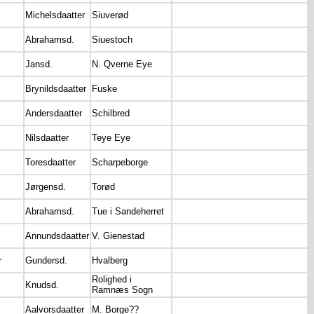
Michelsdaatter
Siuverød
Abrahamsd.
Siuestoch
Jansd.
N. Qverne Eye
Brynildsdaatter
Fuske
Andersdaatter
Schilbred
Nilsdaatter
Teye Eye
Toresdaatter
Scharpeborge
Jørgensd.
Torød
Abrahamsd.
Tue i Sandeherret
Annundsdaatter
V. Gienestad
r
Gundersd.
Hvalberg
Rolighed i
Knudsd.
Ramnæs Sogn
Aalvorsdaatter
M. Borge??