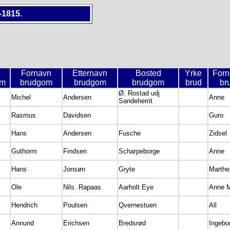
-1815.
Fornavn
Etternavn
Bosted
Yrke
Forn
om
brudgom
brudgom
brudgom
brud
br
Ø. Rostad udj
Michel
Andersen
Anne
Sandeherrit
Rasmus
Davidsen
Guro
Hans
Andersen
Fusche
Zidsel
Guthorm
Findsen
Scharpeborge
Anne
Hans
Jonsøn
Gryte
Marthe
Ole
Nils. Rapaas
Aarholt Eye
Anne M
Hendrich
Poulsen
Qvernestuen
All
Annund
Erichsen
Bredsrød
Ingebo