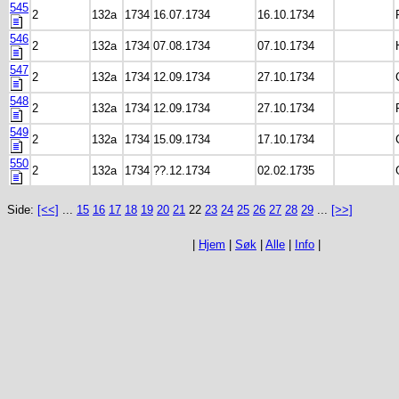
545
2
132a
1734
16.07.1734
16.10.1734
546
2
132a
1734
07.08.1734
07.10.1734
547
2
132a
1734
12.09.1734
27.10.1734
548
2
132a
1734
12.09.1734
27.10.1734
549
2
132a
1734
15.09.1734
17.10.1734
550
2
132a
1734
??.12.1734
02.02.1735
Side:
[<<]
...
15
16
17
18
19
20
21
22
23
24
25
26
27
28
29
...
[>>]
|
Hjem
|
Søk
|
Alle
|
Info
|