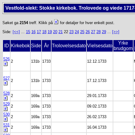
Vestfold-slekt: Stokke kirkebok. Trolovede og viede 1717
Søket ga
2154
treff. Klikk på
for detaljer for hver enkelt post.
Side:
[<<]
...
15
16
17
18
19
20
21
22
23
24
25
26
27
28
29
...
[>>]
Yrke
ID
Kirkebok
Side
År
Trolovelsesdato
Vielsesdato
brudgom
526
2
131b
1733
12.12.1733
527
2
131b
1733
17.12.1733
528
2
169a
1733
29.01.1733
529
2
169a
1733
09.02.1733
530
2
169a
1733
26.02.1733
531
2
169a
1733
16.04.1733