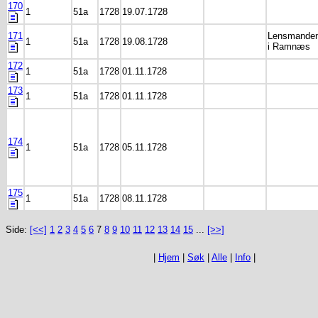
170
1
51a
1728
19.07.1728
171
Lensmande
1
51a
1728
19.08.1728
i Ramnæs
172
1
51a
1728
01.11.1728
173
1
51a
1728
01.11.1728
174
1
51a
1728
05.11.1728
175
1
51a
1728
08.11.1728
Side:
[<<]
1
2
3
4
5
6
7
8
9
10
11
12
13
14
15
...
[>>]
|
Hjem
|
Søk
|
Alle
|
Info
|