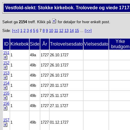
Vestfold-slekt: Stokke kirkebok. Trolovede og viede 1717
Søket ga
2154
treff. Klikk på
for detaljer for hver enkelt post.
Side:
[<<]
1
2
3
4
5
6
7
8
9
10
11
12
13
14
15
...
[>>]
Yrke
ID
Kirkebok
Side
År
Trolovelsesdato
Vielsesdato
brudgom
151
1
49a
1727
26.10.1727
152
1
49b
1727
26.10.1727
153
1
49b
1727
26.10.1727
154
1
49b
1727
20.11.1727
155
1
49b
1727
25.11.1727
156
1
49b
1727
27.11.1727
157
1
49b
1727
01.12.1727