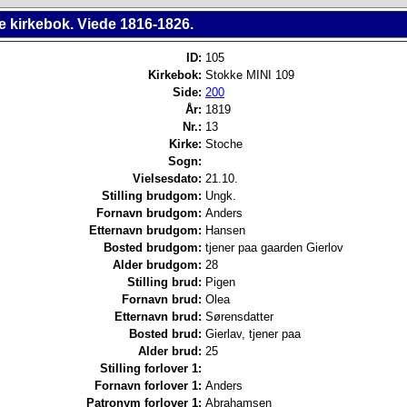
e kirkebok. Viede 1816-1826.
ID:
105
Kirkebok:
Stokke MINI 109
Side:
200
År:
1819
Nr.:
13
Kirke:
Stoche
Sogn:
Vielsesdato:
21.10.
Stilling brudgom:
Ungk.
Fornavn brudgom:
Anders
Etternavn brudgom:
Hansen
Bosted brudgom:
tjener paa gaarden Gierlov
Alder brudgom:
28
Stilling brud:
Pigen
Fornavn brud:
Olea
Etternavn brud:
Sørensdatter
Bosted brud:
Gierlav, tjener paa
Alder brud:
25
Stilling forlover 1:
Fornavn forlover 1:
Anders
Patronym forlover 1:
Abrahamsen