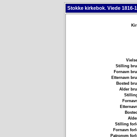
Stokke kirkebok. Viede 1816-1
Ki
Viels
Stilling b
Fornavn br
Etternavn br
Bosted br
Alder br
Stillin
Fornavn
Etternav
Bosted
Alde
Stilling for
Fornavn forl
Patronym forl