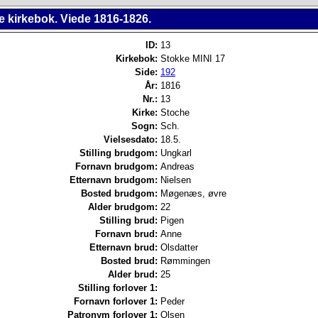
e kirkebok. Viede 1816-1826.
ID:
13
Kirkebok:
Stokke MINI 17
Side:
192
År:
1816
Nr.:
13
Kirke:
Stoche
Sogn:
Sch.
Vielsesdato:
18.5.
Stilling brudgom:
Ungkarl
Fornavn brudgom:
Andreas
Etternavn brudgom:
Nielsen
Bosted brudgom:
Møgenæs, øvre
Alder brudgom:
22
Stilling brud:
Pigen
Fornavn brud:
Anne
Etternavn brud:
Olsdatter
Bosted brud:
Rømmingen
Alder brud:
25
Stilling forlover 1:
Fornavn forlover 1:
Peder
Patronym forlover 1:
Olsen