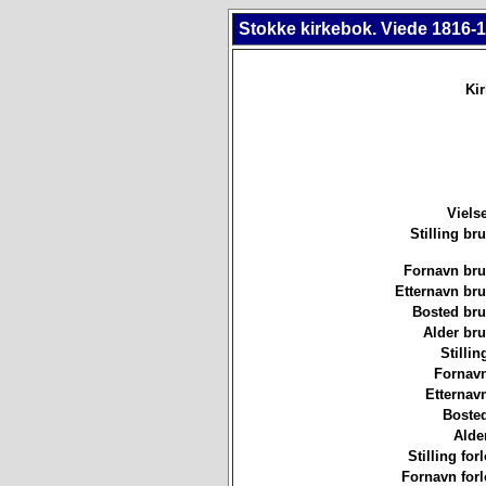
Stokke kirkebok. Viede 1816-1
Ki
Viels
Stilling b
Fornavn br
Etternavn br
Bosted br
Alder br
Stillin
Fornavn
Etternav
Bosted
Alde
Stilling for
Fornavn forl