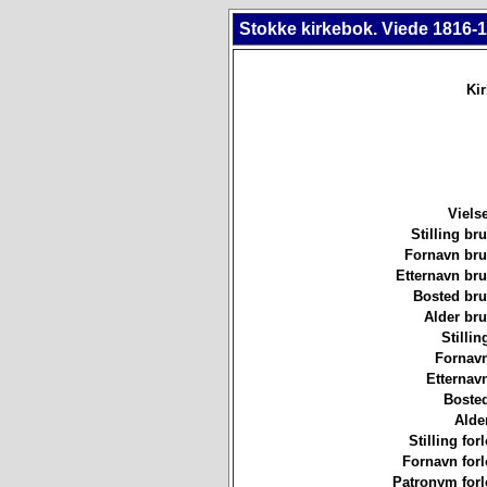
Stokke kirkebok. Viede 1816-1
Ki
Viels
Stilling b
Fornavn br
Etternavn br
Bosted br
Alder br
Stillin
Fornavn
Etternav
Bosted
Alde
Stilling for
Fornavn forl
Patronym forl