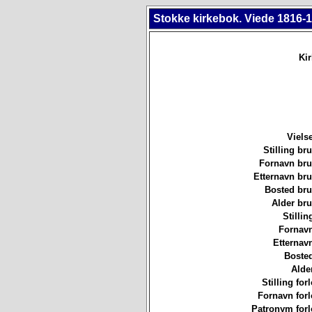
Stokke kirkebok. Viede 1816-1
Ki
Viels
Stilling b
Fornavn br
Etternavn br
Bosted br
Alder br
Stillin
Fornavn
Etternav
Bosted
Alde
Stilling for
Fornavn forl
Patronym forl