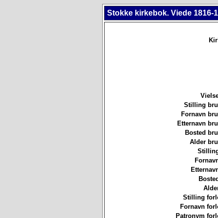
Stokke kirkebok. Viede 1816-1
Ki
Viels
Stilling b
Fornavn br
Etternavn br
Bosted br
Alder br
Stillin
Fornavn
Etternav
Bosted
Alde
Stilling for
Fornavn forl
Patronym forl