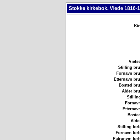
Stokke kirkebok. Viede 1816-1
Ki
Viels
Stilling b
Fornavn br
Etternavn br
Bosted br
Alder br
Stillin
Fornavn
Etternav
Bosted
Alde
Stilling for
Fornavn forl
Patronym forl