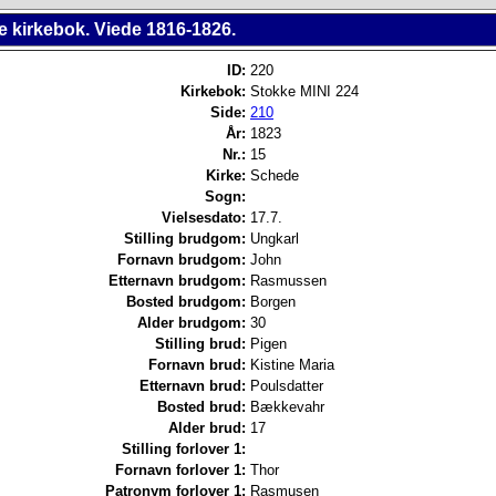
e kirkebok. Viede 1816-1826.
ID:
220
Kirkebok:
Stokke MINI 224
Side:
210
År:
1823
Nr.:
15
Kirke:
Schede
Sogn:
Vielsesdato:
17.7.
Stilling brudgom:
Ungkarl
Fornavn brudgom:
John
Etternavn brudgom:
Rasmussen
Bosted brudgom:
Borgen
Alder brudgom:
30
Stilling brud:
Pigen
Fornavn brud:
Kistine Maria
Etternavn brud:
Poulsdatter
Bosted brud:
Bækkevahr
Alder brud:
17
Stilling forlover 1:
Fornavn forlover 1:
Thor
Patronym forlover 1:
Rasmusen