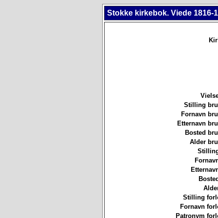
Stokke kirkebok. Viede 1816-1
Ki
Viels
Stilling b
Fornavn br
Etternavn br
Bosted br
Alder br
Stillin
Fornavn
Etternav
Bosted
Alde
Stilling for
Fornavn forl
Patronym forl