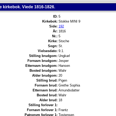
e kirkebok. Viede 1816-1826.
ID:
5
Kirkebok:
Stokke MINI 9
Side:
192
År:
1816
Nr.:
5
Kirke:
Stoche
Sogn:
St.
Vielsesdato:
9.1.
Stilling brudgom:
Ungkarl
Fornavn brudgom:
Jesper
Etternavn brudgom:
Hansen
Bosted brudgom:
Wahr
Alder brudgom:
20
Stilling brud:
Pigen
Fornavn brud:
Grethe Sophia
Etternavn brud:
Amundsdatter
Bosted brud:
Wahr
Alder brud:
18
Stilling forlover 1:
Fornavn forlover 1:
Frantz
Patronym forlover 1:
Tostensen