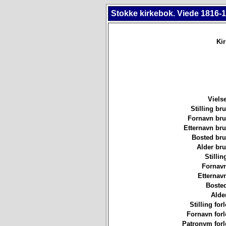
Stokke kirkebok. Viede 1816-1
Ki
Viels
Stilling b
Fornavn br
Etternavn br
Bosted br
Alder br
Stillin
Fornavn
Etternav
Bosted
Alde
Stilling for
Fornavn forl
Patronym forl