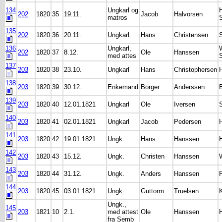
134
Ungkarl og
H
202
1820
35
19.11.
Jacob
Halvorsen
matros
135
202
1820
36
20.11.
Ungkarl
Hans
Christensen
136
Ungkarl,
202
1820
37
8.12.
Ole
Hanssen
med attes
137
203
1820
38
23.10.
Ungkarl
Hans
Christophersen
H
138
203
1820
39
30.12.
Enkemand
Borger
Anderssen
B
139
203
1820
40
12.01.1821
Ungkarl
Ole
Iversen
140
203
1820
41
02.01.1821
Ungkarl
Jacob
Pedersen
141
203
1820
42
19.01.1821
Ungk.
Hans
Hanssen
H
142
203
1820
43
15.12.
Ungk.
Christen
Hanssen
W
143
203
1820
44
31.12.
Ungk.
Anders
Hanssen
144
203
1820
45
03.01.1821
Ungk.
Guttorm
Truelsen
Ungk.,
145
203
1821
10
2.1.
med attest
Ole
Hanssen
fra Semb