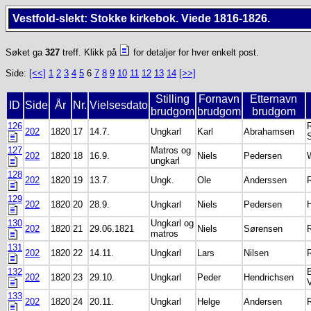
Vestfold-slekt: Stokke kirkebok. Viede 1816-1826.
Søket ga
327
treff. Klikk på
for detaljer for hver enkelt post.
Side:
[<<]
1
2
3
4
5
6
7
8
9
10
11
12
13
14
[>>]
Stilling
Fornavn
Etternavn
ID
Side
År
Nr.
Vielsesdato
brudgom
brudgom
brudgom
126
R
202
1820
17
14.7.
Ungkarl
Karl
Abrahamsen
127
Matros og
202
1820
18
16.9.
Niels
Pedersen
ungkarl
128
202
1820
19
13.7.
Ungk.
Ole
Anderssen
129
202
1820
20
28.9.
Ungkarl
Niels
Pedersen
130
Ungkarl og
202
1820
21
29.06.1821
Niels
Sørensen
matros
131
202
1820
22
14.11.
Ungkarl
Lars
Nilsen
132
202
1820
23
29.10.
Ungkarl
Peder
Hendrichsen
133
202
1820
24
20.11.
Ungkarl
Helge
Andersen