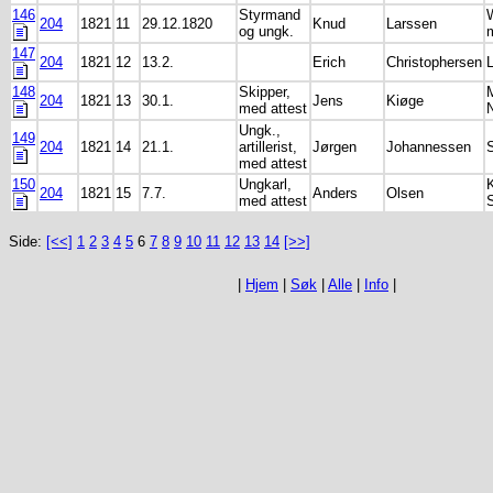
146
Styrmand
204
1821
11
29.12.1820
Knud
Larssen
og ungk.
147
204
1821
12
13.2.
Erich
Christophersen
148
Skipper,
M
204
1821
13
30.1.
Jens
Kiøge
med attest
Ungk.,
149
204
1821
14
21.1.
artillerist,
Jørgen
Johannessen
med attest
150
Ungkarl,
K
204
1821
15
7.7.
Anders
Olsen
med attest
Side:
[<<]
1
2
3
4
5
6
7
8
9
10
11
12
13
14
[>>]
|
Hjem
|
Søk
|
Alle
|
Info
|