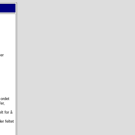
er
 ordet
fer,
lt for å
er feltet