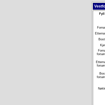
Vestf
Fyll
Forna
Etterna
Bost
Kjø
Forn
forsør
Ettern
forsør
Bos
forsør
Nøkke