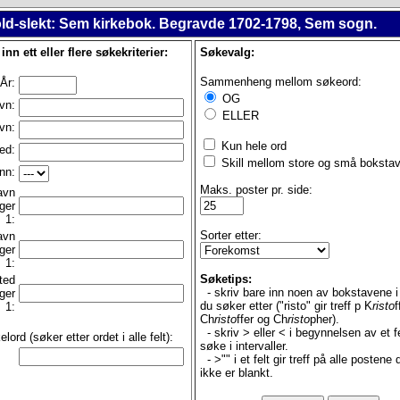
old-slekt: Sem kirkebok. Begravde 1702-1798, Sem sogn.
 inn ett eller flere søkekriterier:
Søkevalg:
Sammenheng mellom søkeord:
År:
OG
vn:
ELLER
vn:
Kun hele ord
ed:
Skill mellom store og små bokstav
nn:
Maks. poster pr. side:
avn
ger
1:
Sorter etter:
avn
ger
1:
Søketips:
ted
- skriv bare inn noen av bokstavene i
ger
du søker etter ("risto" gir treff p K
risto
f
1:
Ch
risto
ffer og Ch
risto
pher).
- skriv > eller < i begynnelsen av et fe
lord (søker etter ordet i alle felt):
søke i intervaller.
- >"" i et felt gir treff på alle postene d
ikke er blankt.