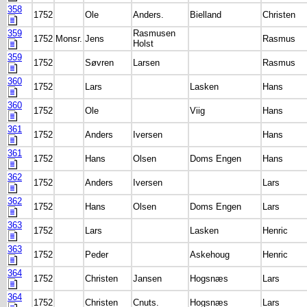
358
1752
Ole
Anders.
Bielland
Christen
359
Rasmusen
1752
Monsr.
Jens
Rasmus
Holst
359
1752
Søvren
Larsen
Rasmus
360
1752
Lars
Lasken
Hans
360
1752
Ole
Viig
Hans
361
1752
Anders
Iversen
Hans
361
1752
Hans
Olsen
Doms Engen
Hans
362
1752
Anders
Iversen
Lars
362
1752
Hans
Olsen
Doms Engen
Lars
363
1752
Lars
Lasken
Henric
363
1752
Peder
Askehoug
Henric
364
1752
Christen
Jansen
Hogsnæs
Lars
364
1752
Christen
Cnuts.
Hogsnæs
Lars