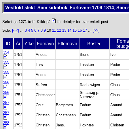
Vestfold-slekt: Sem kirkebok. Forlovere 1709-1814, Sem 
Søket ga
1271
treff. Klikk på
for detaljer for hver enkelt post.
Side:
[<<]
...
3
4
5
6
7
8
9
10
11
12
13
14
15
16
17
...
[>>]
Forna
ID
År
Yrke
Fornavn
Etternavn
Bosted
brud
354
1751
Anders
Biune
Iver
355
1751
Lars
Lassken
Peder
355
1751
Anders
Lassken
Peder
356
1751
Søfren
Rachewigen
Claus
356
Smaawig p.
1751
Christopher
Claus
Nøtterøe
357
1752
Cnut
Borgersen
Fadum
Amund
357
1752
Christen
Christensen
Fadum
Amund
358
1752
Christen
Jans.
Hoxnæs
Christen