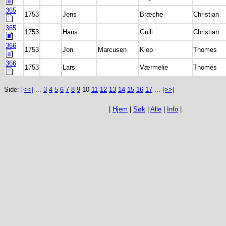
365
1753
Jens
Bræche
Christian
365
1753
Hans
Gulli
Christian
366
1753
Jon
Marcusen
Klop
Thomes
366
1753
Lars
Værmelie
Thomes
Side:
[<<]
...
3
4
5
6
7
8
9
10
11
12
13
14
15
16
17
...
[>>]
|
Hjem
|
Søk
|
Alle
|
Info
|