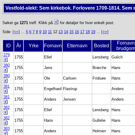
Vestfold-slekt: Sem kirkebok. Forlovere 1709-1814, Sem 
Søket ga
1271
treff. Klikk på
for detaljer for hver enkelt post.
Side:
[<<]
...
5
6
7
8
9
10
11
12
13
14
15
16
17
18
19
...
[>>]
Fornavn
ID
År
Yrke
Fornavn
Etternavn
Bosted
brudgo
379
1755
Ellef
Lensberg
Gulich
380
1755
Jens
Bræche
Hans
380
1755
Ole
Carlsen
Fridsøe
Hans
381
1755
Engelhard
Flastrup
Anders
381
1755
Anders
Jensen
Anders
382
1755
Ellef
Lensberg
Hans
382
1755
Hans
Gullelie
Hans
383
1755
Anders
Holmen
Hans