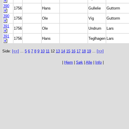
390
1756
Hans
Gullelie
Guttorm
390
1756
Ole
Vig
Guttorm
391
1756
Ole
Undrum
Lars
391
1756
Hans
Teglhagen
Lars
Side:
[<<]
...
5
6
7
8
9
10
11
12
13
14
15
16
17
18
19
...
[>>]
|
Hjem
|
Søk
|
Alle
|
Info
|