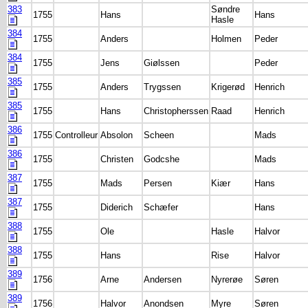
383
Søndre
1755
Hans
Hans
Hasle
384
1755
Anders
Holmen
Peder
384
1755
Jens
Giølssen
Peder
385
1755
Anders
Trygssen
Krigerød
Henrich
385
1755
Hans
Christopherssen
Raad
Henrich
386
1755
Controlleur
Absolon
Scheen
Mads
386
1755
Christen
Godcshe
Mads
387
1755
Mads
Persen
Kiær
Hans
387
1755
Diderich
Schæfer
Hans
388
1755
Ole
Hasle
Halvor
388
1755
Hans
Rise
Halvor
389
1756
Arne
Andersen
Nyrerøe
Søren
389
1756
Halvor
Anondsen
Myre
Søren