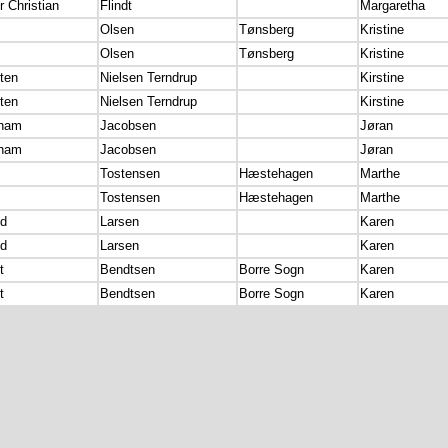
 Christian
Flindt
Margaretha
Olsen
Tønsberg
Kristine
Olsen
Tønsberg
Kristine
ten
Nielsen Terndrup
Kirstine
ten
Nielsen Terndrup
Kirstine
ham
Jacobsen
Jøran
ham
Jacobsen
Jøran
Tostensen
Hæstehagen
Marthe
Tostensen
Hæstehagen
Marthe
nd
Larsen
Karen
nd
Larsen
Karen
t
Bendtsen
Borre Sogn
Karen
t
Bendtsen
Borre Sogn
Karen