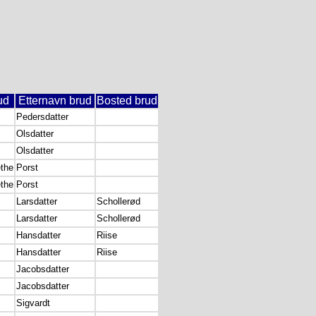
ud
Etternavn brud
Bosted brud
Pedersdatter
Olsdatter
Olsdatter
the
Porst
the
Porst
Larsdatter
Schollerød
Larsdatter
Schollerød
Hansdatter
Riise
Hansdatter
Riise
Jacobsdatter
Jacobsdatter
Sigvardt