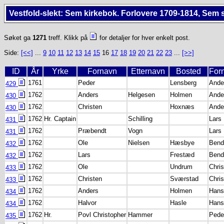
Vestfold-slekt: Sem kirkebok. Forlovere 1709-1814, Sem 
Søket ga
1271
treff. Klikk på
for detaljer for hver enkelt post.
Side:
[<<]
...
9
10
11
12
13
14
15
16
17
18
19
20
21
22
23
...
[>>]
ID
År
Yrke
Fornavn
Etternavn
Bosted
For
1761
Peder
Lensberg
Ande
429
1762
Anders
Helgesen
Holmen
Ande
430
1762
Christen
Hoxnæs
Ande
430
1762
Hr. Captain
Schilling
Lars
431
1762
Præbendt
Vogn
Lars
431
1762
Ole
Nielsen
Hæsbye
Bend
432
1762
Lars
Frestæd
Bend
432
1762
Ole
Undrum
Chris
433
1762
Christen
Sværstad
Chris
433
1762
Anders
Holmen
Hans
434
1762
Halvor
Hasle
Hans
434
1762
Hr.
Povl Christopher
Hammer
Peder
435