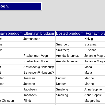
sogn.
navn brudgom
Etternavn brudgom
Bosted brudgom
Fornavn br
rs
Jermundsen
Helvig
rs
Smørberg
Susanna
rs
Smørberg
Susanna
Præbentsen Vogn
Arendahls annex
Johanne Magre
Præbentsen Vogn
Arendahls annex
Johanne Magre
t
Søfrensen@Hansen@
Maria
t
Søfrensen@Hansen@
Maria
ten
Joensen
Undrum
Marthe
ten
Joensen
Undrum
Marthe
Jacobsen
Smaleng
Anne Sophie
Jacobsen
Smaleng
Anne Sophie
 Christian
Flindt
Margaretha