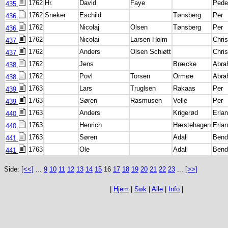
1762
Hr.
David
Faye
Peder
435
1762
Sneker
Eschild
Tønsberg
Per
436
1762
Nicolaj
Olsen
Tønsberg
Per
436
1762
Nicolai
Larsen Holm
Chris
437
1762
Anders
Olsen Schiøtt
Chris
437
1762
Jens
Bræcke
Abra
438
1762
Povl
Torsen
Ormøe
Abra
438
1763
Lars
Truglsen
Rakaas
Per
439
1763
Søren
Rasmusen
Velle
Per
439
1763
Anders
Krigerød
Erla
440
1763
Henrich
Hæstehagen
Erla
440
1763
Søren
Adall
Bend
441
1763
Ole
Adall
Bend
441
Side:
[<<]
...
9
10
11
12
13
14
15
16
17
18
19
20
21
22
23
...
[>>]
|
Hjem
|
Søk
|
Alle
|
Info
|