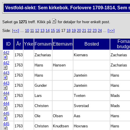
Vestfold-slekt: Sem kirkebok. Forlovere 1709-1814, Sem 
Søket ga
1271
treff. Klikk på
for detaljer for hver enkelt post.
Side:
[<<]
...
10
11
12
13
14
15
16
17
18
19
20
21
22
23
24
...
[>>]
Forna
ID
År
Yrke
Fornavn
Etternavn
Bosted
brudg
442
1763
Zacharias
Kiernæs
Zacharias
442
1763
Hans
Hansen
Zacharias
443
1763
Hans
Jaretein
Hans
443
1763
Gunder
Jaretein
Hans
444
1763
Lars
Tveten
Mads
444
1763
Christen
Sverstad
Mads
445
1763
Ole
Olsen
Aas
Hans
445
1763
Christen
Knudtsen
Hoxnæs
Hans