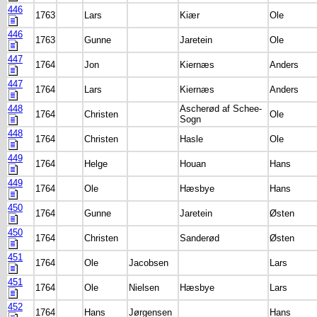
446
1763
Lars
Kiær
Ole
446
1763
Gunne
Jaretein
Ole
447
1764
Jon
Kiernæs
Anders
447
1764
Lars
Kiernæs
Anders
448
Ascherød af Schee-
1764
Christen
Ole
Sogn
448
1764
Christen
Hasle
Ole
449
1764
Helge
Houan
Hans
449
1764
Ole
Hæsbye
Hans
450
1764
Gunne
Jaretein
Østen
450
1764
Christen
Sanderød
Østen
451
1764
Ole
Jacobsen
Lars
451
1764
Ole
Nielsen
Hæsbye
Lars
452
1764
Hans
Jørgensen
Hans