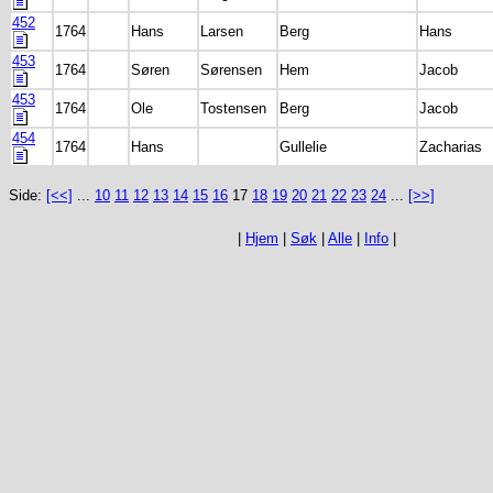
452
1764
Hans
Larsen
Berg
Hans
453
1764
Søren
Sørensen
Hem
Jacob
453
1764
Ole
Tostensen
Berg
Jacob
454
1764
Hans
Gullelie
Zacharias
Side:
[<<]
...
10
11
12
13
14
15
16
17
18
19
20
21
22
23
24
...
[>>]
|
Hjem
|
Søk
|
Alle
|
Info
|