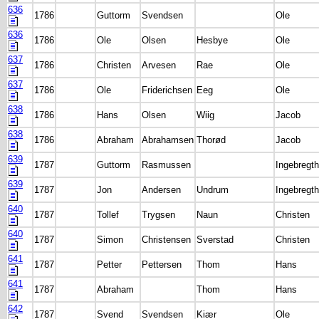
636
1786
Guttorm
Svendsen
Ole
636
1786
Ole
Olsen
Hesbye
Ole
637
1786
Christen
Arvesen
Rae
Ole
637
1786
Ole
Friderichsen
Eeg
Ole
638
1786
Hans
Olsen
Wiig
Jacob
638
1786
Abraham
Abrahamsen
Thorød
Jacob
639
1787
Guttorm
Rasmussen
Ingebregth
639
1787
Jon
Andersen
Undrum
Ingebregth
640
1787
Tollef
Trygsen
Naun
Christen
640
1787
Simon
Christensen
Sverstad
Christen
641
1787
Petter
Pettersen
Thom
Hans
641
1787
Abraham
Thom
Hans
642
1787
Svend
Svendsen
Kiær
Ole