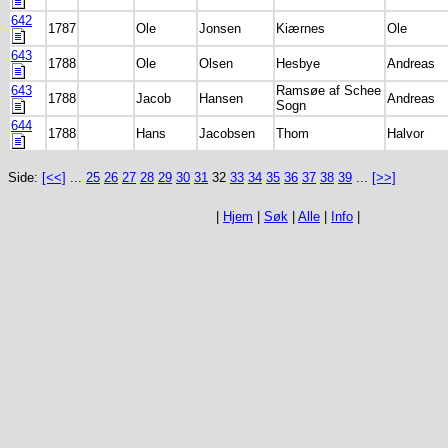
642
1787
Ole
Jonsen
Kiærnes
Ole
643
1788
Ole
Olsen
Hesbye
Andreas
643
Ramsøe af Schee
1788
Jacob
Hansen
Andreas
Sogn
644
1788
Hans
Jacobsen
Thom
Halvor
Side:
[<<]
...
25
26
27
28
29
30
31
32
33
34
35
36
37
38
39
...
[>>]
|
Hjem
|
Søk
|
Alle
|
Info
|