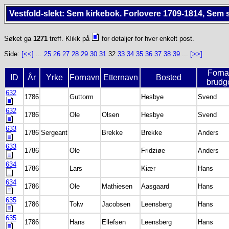
Vestfold-slekt: Sem kirkebok. Forlovere 1709-1814, Sem 
Søket ga
1271
treff. Klikk på
for detaljer for hver enkelt post.
Side:
[<<]
...
25
26
27
28
29
30
31
32
33
34
35
36
37
38
39
...
[>>]
Forn
ID
År
Yrke
Fornavn
Etternavn
Bosted
brud
632
1786
Guttorm
Hesbye
Svend
632
1786
Ole
Olsen
Hesbye
Svend
633
1786
Sergeant
Brekke
Brekke
Anders
633
1786
Ole
Fridziøe
Anders
634
1786
Lars
Kiær
Hans
634
1786
Ole
Mathiesen
Aasgaard
Hans
635
1786
Tolw
Jacobsen
Leensberg
Hans
635
1786
Hans
Ellefsen
Leensberg
Hans