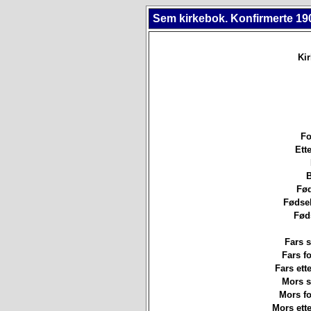
Sem kirkebok. Konfirmerte 19
Ki
Fo
Ett
B
Fød
Fødsel
Fød
Fars s
Fars f
Fars ett
Mors st
Mors f
Mors ett