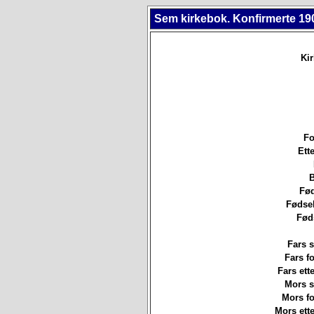
Sem kirkebok. Konfirmerte 19
Ki
Fo
Ett
B
Fød
Fødsel
Fød
Fars s
Fars f
Fars ett
Mors st
Mors f
Mors ett