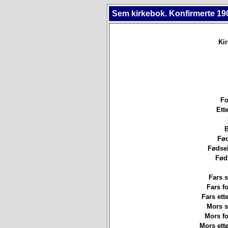
Sem kirkebok. Konfirmerte 19
Ki
Fo
Ett
B
Fød
Fødsel
Fød
Fars s
Fars f
Fars ett
Mors st
Mors f
Mors ett