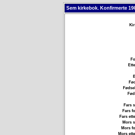
Sem kirkebok. Konfirmerte 19
Ki
Fo
Ett
B
Fød
Fødsel
Fød
Fars s
Fars f
Fars ett
Mors st
Mors f
Mors ett