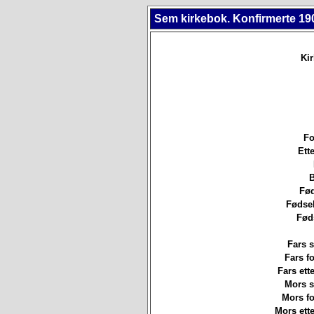
Sem kirkebok. Konfirmerte 19
Ki
Fo
Ett
B
Fød
Fødsel
Fød
Fars s
Fars f
Fars ett
Mors st
Mors f
Mors ett