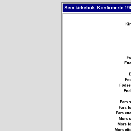
Sem kirkebok. Konfirmerte 19
Ki
Fo
Ett
B
Fød
Fødsel
Fød
Fars s
Fars f
Fars ett
Mors st
Mors f
Mors ett