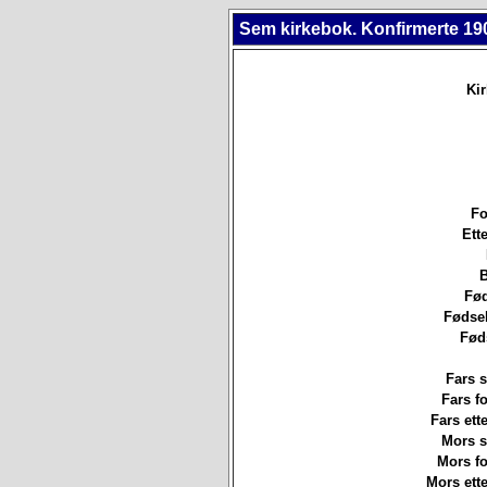
Sem kirkebok. Konfirmerte 19
Ki
Fo
Ett
B
Fød
Fødsel
Fød
Fars s
Fars f
Fars ett
Mors st
Mors f
Mors ett