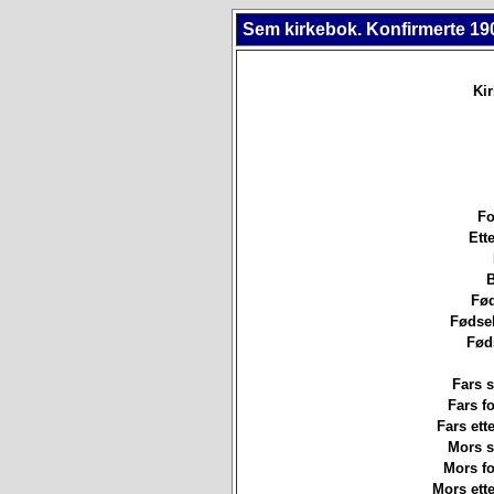
Sem kirkebok. Konfirmerte 19
Ki
Fo
Ett
B
Fød
Fødsel
Fød
Fars s
Fars f
Fars ett
Mors st
Mors f
Mors ett