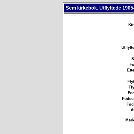
Sem kirkebok. Utflyttede 1905
Ki
Utflytt
S
Fo
Ett
Flyt
Fly
Fød
Fødsel
Fød
A
Merk