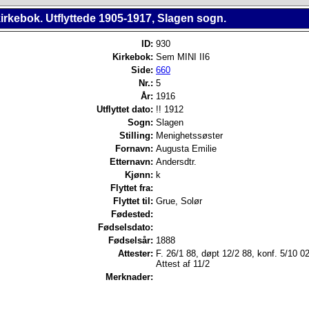
irkebok. Utflyttede 1905-1917, Slagen sogn.
ID:
930
Kirkebok:
Sem MINI II6
Side:
660
Nr.:
5
År:
1916
Utflyttet dato:
!! 1912
Sogn:
Slagen
Stilling:
Menighetssøster
Fornavn:
Augusta Emilie
Etternavn:
Andersdtr.
Kjønn:
k
Flyttet fra:
Flyttet til:
Grue, Solør
Fødested:
Fødselsdato:
Fødselsår:
1888
Attester:
F. 26/1 88, døpt 12/2 88, konf. 5/10 02
Attest af 11/2
Merknader: