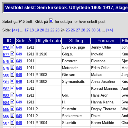
Vestfold-slekt: Sem kirkebok. Utflyttede 1905-1917, Slag
Søket ga
945
treff. Klikk på
for detaljer for hver enkelt post.
Side:
[<<]
...
17
18
19
20
21
22
23
24
25
26
27
28
29
30
31
...
[>>]
ID
Side
År
Utflyttet dato
Stilling
Fornavn
Et
649
1911
Syerske, pige
Jenny Otilie
Joh
576
649
1911
!! 1910
Gbg.s.
Ingvald
Knu
577
649
1911
Portørdtr.
Florence
Sjø
578
649
1911
Matrosdtr.
Edith Otilie
Mat
579
649
1911
!! 1903
Gbr.søn
Matias
Jør
580
649
1911
!! 1902
Styrmandsdtr.
Anna Josefine
Kri
581
649
1911
Konrad Marinius
And
582
649
1911
Gbr.
Hans Aron
Sve
583
649
1911
H.
Hanna Karina
Sve
584
649
1911
?
Stuertdtr.
Dagny Therese
Wal
585
649
1911
?
Snekerenke
Rakel
And
586
649
1911
!! 1904
Stuertdtr.
Karen Matilde
Ols
587