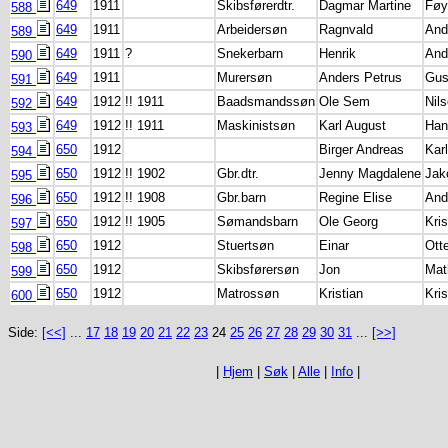
649
1911
Skibsførerdtr.
Dagmar Martine
Føy
588
649
1911
Arbeidersøn
Ragnvald
And
589
649
1911
?
Snekerbarn
Henrik
And
590
649
1911
Murersøn
Anders Petrus
Gus
591
649
1912
!! 1911
Baadsmandssøn
Ole Sem
Nil
592
649
1912
!! 1911
Maskinistsøn
Karl August
Han
593
650
1912
Birger Andreas
Kar
594
650
1912
!! 1902
Gbr.dtr.
Jenny Magdalene
Jak
595
650
1912
!! 1908
Gbr.barn
Regine Elise
And
596
650
1912
!! 1905
Sømandsbarn
Ole Georg
Kri
597
650
1912
Stuertsøn
Einar
Ott
598
650
1912
Skibsførersøn
Jon
Mat
599
650
1912
Matrossøn
Kristian
Kri
600
Side:
[<<]
...
17
18
19
20
21
22
23
24
25
26
27
28
29
30
31
...
[>>]
|
Hjem
|
Søk
|
Alle
|
Info
|