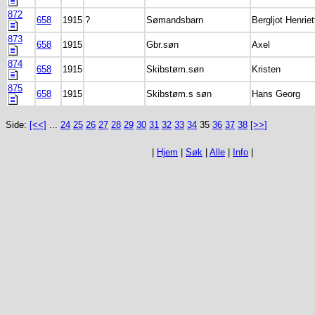
872
658
1915
?
Sømandsbarn
Bergljot Henriet
873
658
1915
Gbr.søn
Axel
874
658
1915
Skibstøm.søn
Kristen
875
658
1915
Skibstøm.s søn
Hans Georg
Side:
[<<]
...
24
25
26
27
28
29
30
31
32
33
34
35
36
37
38
[>>]
|
Hjem
|
Søk
|
Alle
|
Info
|