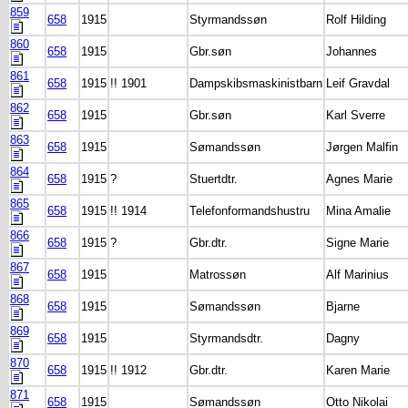
859
658
1915
Styrmandssøn
Rolf Hilding
860
658
1915
Gbr.søn
Johannes
861
658
1915
!! 1901
Dampskibsmaskinistbarn
Leif Gravdal
862
658
1915
Gbr.søn
Karl Sverre
863
658
1915
Sømandssøn
Jørgen Malfin
864
658
1915
?
Stuertdtr.
Agnes Marie
865
658
1915
!! 1914
Telefonformandshustru
Mina Amalie
866
658
1915
?
Gbr.dtr.
Signe Marie
867
658
1915
Matrossøn
Alf Marinius
868
658
1915
Sømandssøn
Bjarne
869
658
1915
Styrmandsdtr.
Dagny
870
658
1915
!! 1912
Gbr.dtr.
Karen Marie
871
658
1915
Sømandssøn
Otto Nikolai