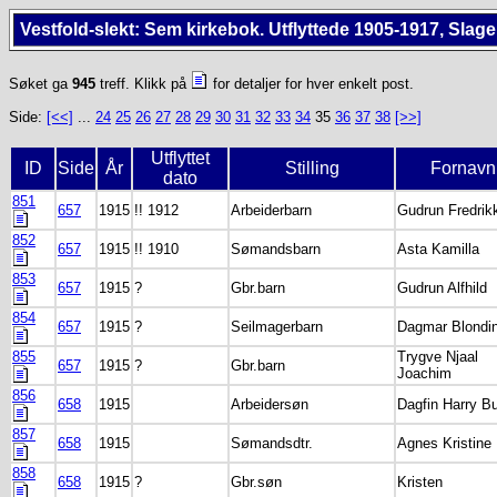
Vestfold-slekt: Sem kirkebok. Utflyttede 1905-1917, Slag
Søket ga
945
treff. Klikk på
for detaljer for hver enkelt post.
Side:
[<<]
...
24
25
26
27
28
29
30
31
32
33
34
35
36
37
38
[>>]
Utflyttet
ID
Side
År
Stilling
Fornavn
dato
851
657
1915
!! 1912
Arbeiderbarn
Gudrun Fredrik
852
657
1915
!! 1910
Sømandsbarn
Asta Kamilla
853
657
1915
?
Gbr.barn
Gudrun Alfhild
854
657
1915
?
Seilmagerbarn
Dagmar Blondi
855
Trygve Njaal
657
1915
?
Gbr.barn
Joachim
856
658
1915
Arbeidersøn
Dagfin Harry B
857
658
1915
Sømandsdtr.
Agnes Kristine
858
658
1915
?
Gbr.søn
Kristen