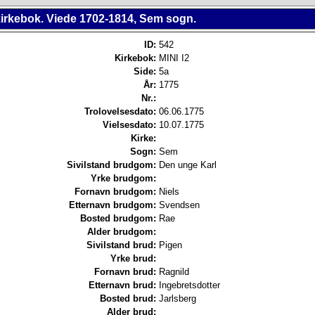
irkebok. Viede 1702-1814, Sem sogn.
ID:
542
Kirkebok:
MINI I2
Side:
5a
År:
1775
Nr.:
Trolovelsesdato:
06.06.1775
Vielsesdato:
10.07.1775
Kirke:
Sogn:
Sem
Sivilstand brudgom:
Den unge Karl
Yrke brudgom:
Fornavn brudgom:
Niels
Etternavn brudgom:
Svendsen
Bosted brudgom:
Rae
Alder brudgom:
Sivilstand brud:
Pigen
Yrke brud:
Fornavn brud:
Ragnild
Etternavn brud:
Ingebretsdotter
Bosted brud:
Jarlsberg
Alder brud: