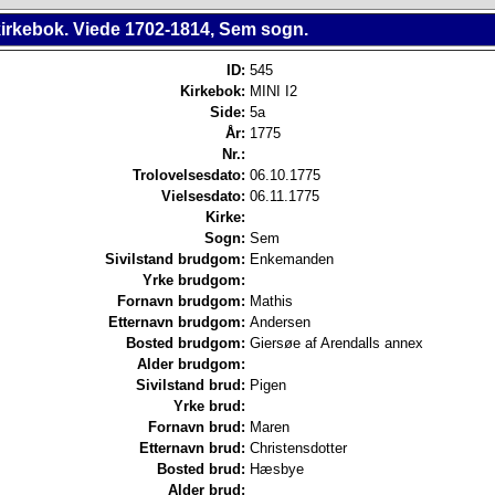
irkebok. Viede 1702-1814, Sem sogn.
ID:
545
Kirkebok:
MINI I2
Side:
5a
År:
1775
Nr.:
Trolovelsesdato:
06.10.1775
Vielsesdato:
06.11.1775
Kirke:
Sogn:
Sem
Sivilstand brudgom:
Enkemanden
Yrke brudgom:
Fornavn brudgom:
Mathis
Etternavn brudgom:
Andersen
Bosted brudgom:
Giersøe af Arendalls annex
Alder brudgom:
Sivilstand brud:
Pigen
Yrke brud:
Fornavn brud:
Maren
Etternavn brud:
Christensdotter
Bosted brud:
Hæsbye
Alder brud: