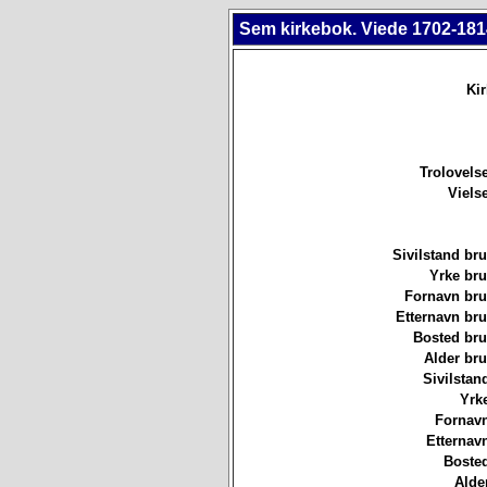
Sem kirkebok. Viede 1702-181
Ki
Trolovels
Viels
Sivilstand br
Yrke br
Fornavn br
Etternavn br
Bosted br
Alder br
Sivilstan
Yrk
Fornavn
Etternav
Bosted
Alde