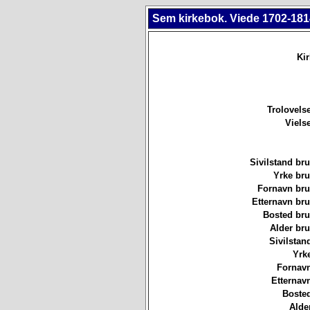
Sem kirkebok. Viede 1702-181
Ki
Trolovels
Viels
Sivilstand br
Yrke br
Fornavn br
Etternavn br
Bosted br
Alder br
Sivilstan
Yrk
Fornavn
Etternav
Bosted
Alde