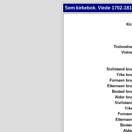
Sem kirkebok. Viede 1702-181
Ki
Trolovels
Viels
Sivilstand br
Yrke br
Fornavn br
Etternavn br
Bosted br
Alder br
Sivilstan
Yrk
Fornavn
Etternav
Bosted
Alde