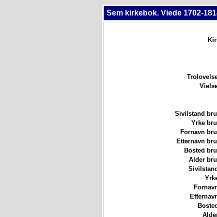
Sem kirkebok. Viede 1702-181
Ki
Trolovels
Viels
Sivilstand br
Yrke br
Fornavn br
Etternavn br
Bosted br
Alder br
Sivilstan
Yrk
Fornavn
Etternav
Bosted
Alde