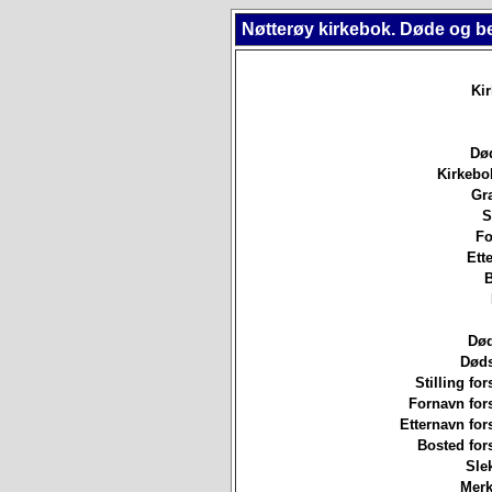
Nøtterøy kirkebok. Døde og b
Ki
Død
Kirkebo
Gr
S
Fo
Ett
B
Død
Døds
Stilling for
Fornavn for
Etternavn for
Bosted for
Sle
Merk