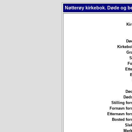
Nøtterøy kirkebok. Døde og b
Ki
Død
Kirkebo
Gr
S
Fo
Ett
B
Død
Døds
Stilling for
Fornavn for
Etternavn for
Bosted for
Sle
Merk