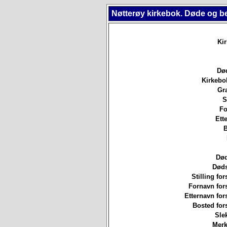
Nøtterøy kirkebok. Døde og b
Ki
Død
Kirkebo
Gr
S
Fo
Ett
B
Død
Døds
Stilling for
Fornavn for
Etternavn for
Bosted for
Sle
Merk