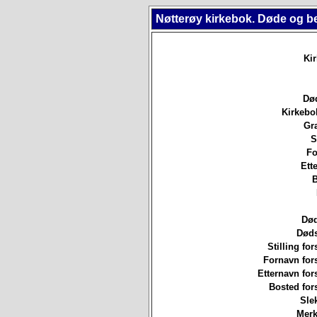
Nøtterøy kirkebok. Døde og b
Ki
Død
Kirkebo
Gr
S
Fo
Ett
B
Død
Døds
Stilling for
Fornavn for
Etternavn for
Bosted for
Sle
Merk