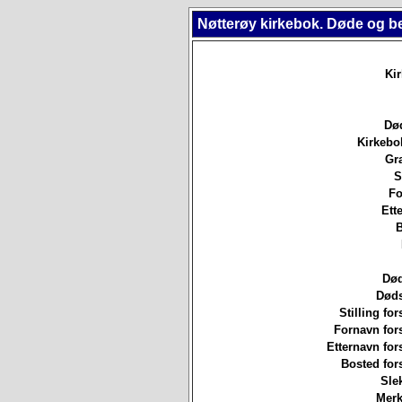
Nøtterøy kirkebok. Døde og b
Ki
Død
Kirkebo
Gr
S
Fo
Ett
B
Død
Døds
Stilling for
Fornavn for
Etternavn for
Bosted for
Sle
Merk