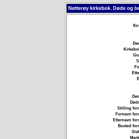
Nøtterøy kirkebok. Døde og b
Ki
Død
Kirkebo
Gr
S
Fo
Ett
B
Død
Døds
Stilling for
Fornavn for
Etternavn for
Bosted for
Sle
Merk