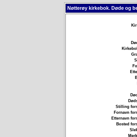
Nøtterøy kirkebok. Døde og b
Ki
Død
Kirkebo
Gr
S
Fo
Ett
B
Død
Døds
Stilling for
Fornavn for
Etternavn for
Bosted for
Sle
Merk