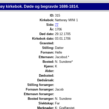
røy kirkebok. Døde og begravde 1686-1814.
ID:
315
Kirkebok:
Nøtterøy MINI 1
Side:
77
År:
1706
Død dato:
29.12.1705
Kirkebok dato:
03.01.1706
Gravsted:
Stilling:
Datter
Fornavn:
Helle
Etternavn:
Jacobsd.*
Bosted:
N. Sundene*
Kjønn:
K
Alder:
Dødssted:
Dødsårsak:
Stilling forsørger:
Fornavn forsørger:
Jacob
Etternavn forsørger:
Bosted forsørger:
N. Sundene
Slektskap:
Far
Merknader:
K: Graffæstet.