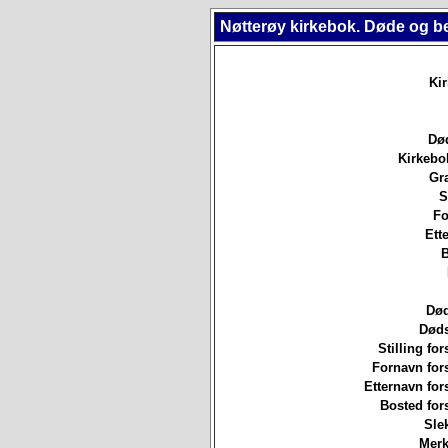
Nøtterøy kirkebok. Døde og b
Ki
Død
Kirkebo
Gr
S
Fo
Ett
B
Død
Døds
Stilling for
Fornavn for
Etternavn for
Bosted for
Sle
Merk